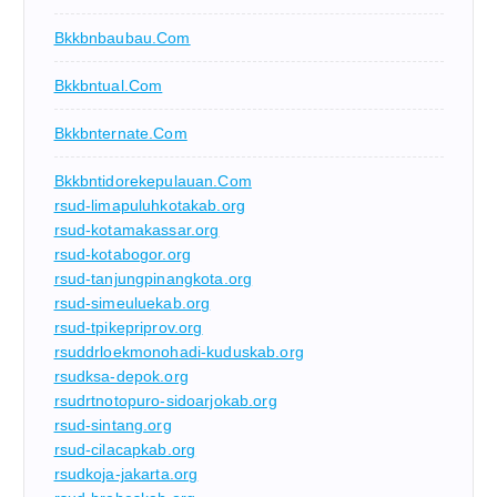
Bkkbnbaubau.com
Bkkbntual.com
Bkkbnternate.com
Bkkbntidorekepulauan.com
rsud-limapuluhkotakab.org
rsud-kotamakassar.org
rsud-kotabogor.org
rsud-tanjungpinangkota.org
rsud-simeuluekab.org
rsud-tpikepriprov.org
rsuddrloekmonohadi-kuduskab.org
rsudksa-depok.org
rsudrtnotopuro-sidoarjokab.org
rsud-sintang.org
rsud-cilacapkab.org
rsudkoja-jakarta.org