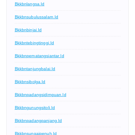
Bkkbnlangsa.id
Bkkbnsubulussalam.id
Bkkbnbinjai.id
Bkkbntebingtinggi.id
Bkkbnpematangsiantar.id
Bkkbntanjungbalai.id
Bkkbnsibolga.id
Bkkbnpadangsidimpuan.id
Bkkbngunungsitoli.id
Bkkbnpadangpanjang.id
Bkkbnsungaipenuh.id