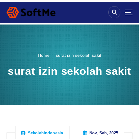
S
k
i
p
t
o
c
o
Home
surat izin sekolah sakit
n
t
surat izin sekolah sakit
e
n
t
Nov, Sab, 2025
Sekolahindonesia