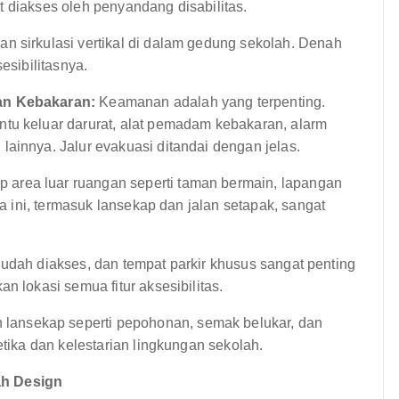
pat diakses oleh penyandang disabilitas.
n sirkulasi vertikal di dalam gedung sekolah. Denah
esibilitasnya.
tan Kebakaran:
Keamanan adalah yang terpenting.
tu keluar darurat, alat pemadam kebakaran, alarm
ainnya. Jalur evakuasi ditandai dengan jelas.
area luar ruangan seperti taman bermain, lapangan
ea ini, termasuk lansekap dan jalan setapak, sangat
g mudah diakses, dan tempat parkir khusus sangat penting
n lokasi semua fitur aksesibilitas.
ansekap seperti pepohonan, semak belukar, dan
etika dan kelestarian lingkungan sekolah.
ah Design