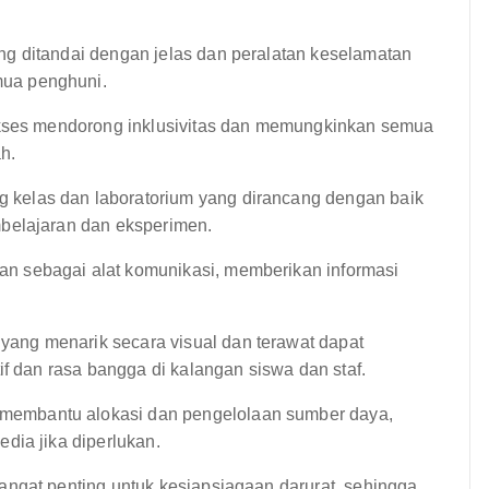
ang ditandai dengan jelas dan peralatan keselamatan
ua penghuni.
akses mendorong inklusivitas dan memungkinkan semua
h.
 kelas dan laboratorium yang dirancang dengan baik
belajaran dan eksperimen.
n sebagai alat komunikasi, memberikan informasi
ang menarik secara visual dan terawat dapat
if dan rasa bangga di kalangan siswa dan staf.
embantu alokasi dan pengelolaan sumber daya,
dia jika diperlukan.
angat penting untuk kesiapsiagaan darurat, sehingga