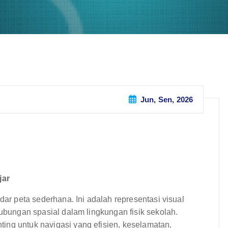
Jun, Sen, 2026
jar
dar peta sederhana. Ini adalah representasi visual
hubungan spasial dalam lingkungan fisik sekolah.
ing untuk navigasi yang efisien, keselamatan,