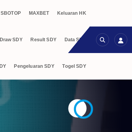
SBOTOP
MAXBET
Keluaran HK
 Draw SDY
Result SDY
Data SDY
SDY
Pengeluaran SDY
Togel SDY