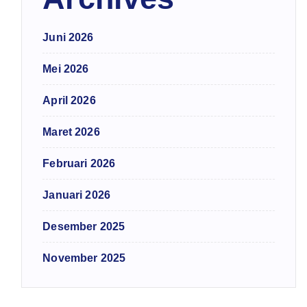
Juni 2026
Mei 2026
April 2026
Maret 2026
Februari 2026
Januari 2026
Desember 2025
November 2025