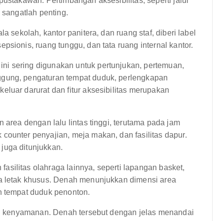
pustakawan. Pertimbangan aksesibilitas, seperti jalur
 sangatlah penting.
a sekolah, kantor panitera, dan ruang staf, diberi label
psionis, ruang tunggu, dan tata ruang internal kantor.
ni sering digunakan untuk pertunjukan, pertemuan,
ggung, pengaturan tempat duduk, perlengkapan
luar darurat dan fitur aksesibilitas merupakan
 area dengan lalu lintas tinggi, terutama pada jam
counter penyajian, meja makan, dan fasilitas dapur.
juga ditunjukkan.
asilitas olahraga lainnya, seperti lapangan basket,
ta letak khusus. Denah menunjukkan dimensi area
n tempat duduk penonton.
an kenyamanan. Denah tersebut dengan jelas menandai