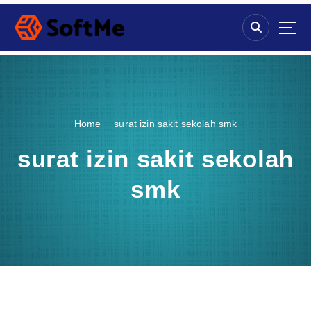
S
k
i
p
t
o
c
o
Home
surat izin sakit sekolah smk
n
t
surat izin sakit sekolah
e
n
smk
t