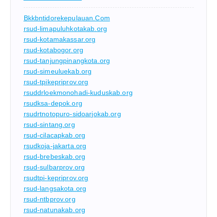
Bkkbntidorekepulauan.com
rsud-limapuluhkotakab.org
rsud-kotamakassar.org
rsud-kotabogor.org
rsud-tanjungpinangkota.org
rsud-simeuluekab.org
rsud-tpikepriprov.org
rsuddrloekmonohadi-kuduskab.org
rsudksa-depok.org
rsudrtnotopuro-sidoarjokab.org
rsud-sintang.org
rsud-cilacapkab.org
rsudkoja-jakarta.org
rsud-brebeskab.org
rsud-sulbarprov.org
rsudtpi-kepriprov.org
rsud-langsakota.org
rsud-ntbprov.org
rsud-natunakab.org