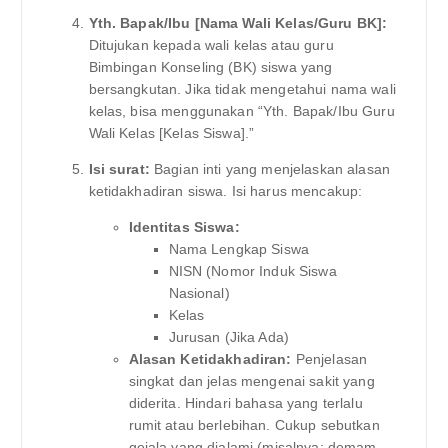
Yth. Bapak/Ibu [Nama Wali Kelas/Guru BK]:
Ditujukan kepada wali kelas atau guru
Bimbingan Konseling (BK) siswa yang
bersangkutan. Jika tidak mengetahui nama wali
kelas, bisa menggunakan “Yth. Bapak/Ibu Guru
Wali Kelas [Kelas Siswa].”
Isi surat:
Bagian inti yang menjelaskan alasan
ketidakhadiran siswa. Isi harus mencakup:
Identitas Siswa:
Nama Lengkap Siswa
NISN (Nomor Induk Siswa
Nasional)
Kelas
Jurusan (Jika Ada)
Alasan Ketidakhadiran:
Penjelasan
singkat dan jelas mengenai sakit yang
diderita. Hindari bahasa yang terlalu
rumit atau berlebihan. Cukup sebutkan
gejala yang dialami (misalnya: demam,