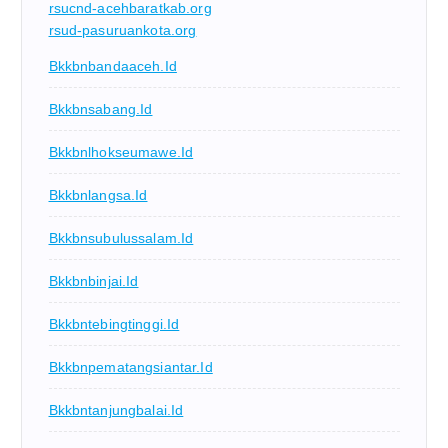
rsucnd-acehbaratkab.org
rsud-pasuruankota.org
Bkkbnbandaaceh.id
Bkkbnsabang.id
Bkkbnlhokseumawe.id
Bkkbnlangsa.id
Bkkbnsubulussalam.id
Bkkbnbinjai.id
Bkkbntebingtinggi.id
Bkkbnpematangsiantar.id
Bkkbntanjungbalai.id