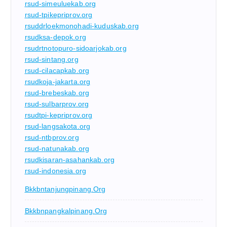
rsud-simeuluekab.org
rsud-tpikepriprov.org
rsuddrloekmonohadi-kuduskab.org
rsudksa-depok.org
rsudrtnotopuro-sidoarjokab.org
rsud-sintang.org
rsud-cilacapkab.org
rsudkoja-jakarta.org
rsud-brebeskab.org
rsud-sulbarprov.org
rsudtpi-kepriprov.org
rsud-langsakota.org
rsud-ntbprov.org
rsud-natunakab.org
rsudkisaran-asahankab.org
rsud-indonesia.org
Bkkbntanjungpinang.org
Bkkbnpangkalpinang.org