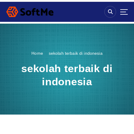
S
k
i
p
t
o
c
o
Home
sekolah terbaik di indonesia
n
t
sekolah terbaik di
e
n
indonesia
t