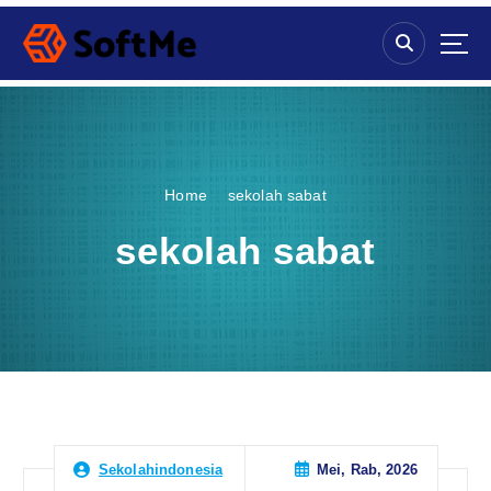
S
k
i
p
t
o
c
o
Home
sekolah sabat
n
t
sekolah sabat
e
n
t
Mei, Rab, 2026
Sekolahindonesia