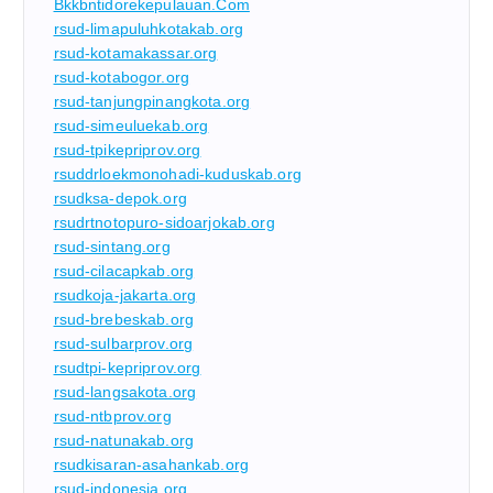
Bkkbntidorekepulauan.com
rsud-limapuluhkotakab.org
rsud-kotamakassar.org
rsud-kotabogor.org
rsud-tanjungpinangkota.org
rsud-simeuluekab.org
rsud-tpikepriprov.org
rsuddrloekmonohadi-kuduskab.org
rsudksa-depok.org
rsudrtnotopuro-sidoarjokab.org
rsud-sintang.org
rsud-cilacapkab.org
rsudkoja-jakarta.org
rsud-brebeskab.org
rsud-sulbarprov.org
rsudtpi-kepriprov.org
rsud-langsakota.org
rsud-ntbprov.org
rsud-natunakab.org
rsudkisaran-asahankab.org
rsud-indonesia.org