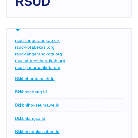
RSUD
rsud-tangerangkab.org
rsud-kotabekasi.org
rsud-tangerangkota.org
rsucnd-acehbaratkab.org
rsud-pasuruankota.org
Bkkbnbandaaceh.id
Bkkbnsabang.id
Bkkbnlhokseumawe.id
Bkkbnlangsa.id
Bkkbnsubulussalam.id