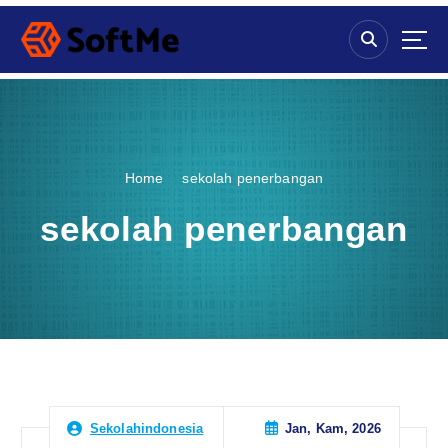
S
k
i
p
t
o
c
o
Home
sekolah penerbangan
n
t
sekolah penerbangan
e
n
t
Jan, Kam, 2026
Sekolahindonesia