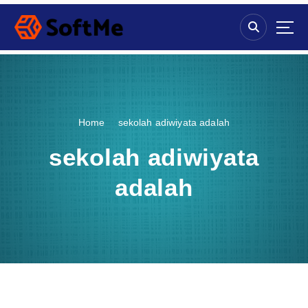
S
k
i
p
t
o
c
o
Home
sekolah adiwiyata adalah
n
t
sekolah adiwiyata
e
n
adalah
t