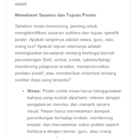
efektif.
Memahami Sasaran dan Tujuan Poster
Sebelum mulai merancang, penting untuk
mengidentifikasi sasaran audiens dan tujuan spesifik
poster. Apakah targetnya adalah siswa, guru, atau
orang tua? Apakah tujuan utamanya adalah
meningkatkan kesadaran tentang berbagai bentuk
perundungan (fisik, verbal, sosial, cyberbullying),
mendorong pelaporan insiden, mempromosikan
perilaku positif, atau memberikan informasi tentang
sumber daya yang tersedia?
Siswa:
Poster untuk siswa harus menggunakan
bahasa yang mudah dipahami, relevan dengan
pengalaman mereka, dan menarik secara
visual. Pesan harus menekankan dampak
perundungan terhadap korban, mendorong
empati, dan menawarkan solusi praktis seperti
berbicara dengan teman, guru, atau orang