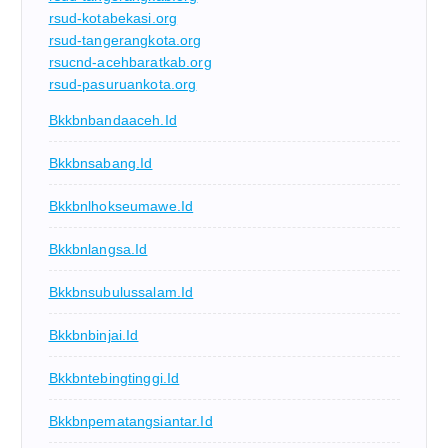
rsud-kotabekasi.org
rsud-tangerangkota.org
rsucnd-acehbaratkab.org
rsud-pasuruankota.org
Bkkbnbandaaceh.id
Bkkbnsabang.id
Bkkbnlhokseumawe.id
Bkkbnlangsa.id
Bkkbnsubulussalam.id
Bkkbnbinjai.id
Bkkbntebingtinggi.id
Bkkbnpematangsiantar.id