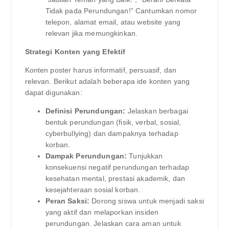
Tidak pada Perundungan!” Cantumkan nomor
telepon, alamat email, atau website yang
relevan jika memungkinkan.
Strategi Konten yang Efektif
Konten poster harus informatif, persuasif, dan
relevan. Berikut adalah beberapa ide konten yang
dapat digunakan:
Definisi Perundungan:
Jelaskan berbagai
bentuk perundungan (fisik, verbal, sosial,
cyberbullying) dan dampaknya terhadap
korban.
Dampak Perundungan:
Tunjukkan
konsekuensi negatif perundungan terhadap
kesehatan mental, prestasi akademik, dan
kesejahteraan sosial korban.
Peran Saksi:
Dorong siswa untuk menjadi saksi
yang aktif dan melaporkan insiden
perundungan. Jelaskan cara aman untuk