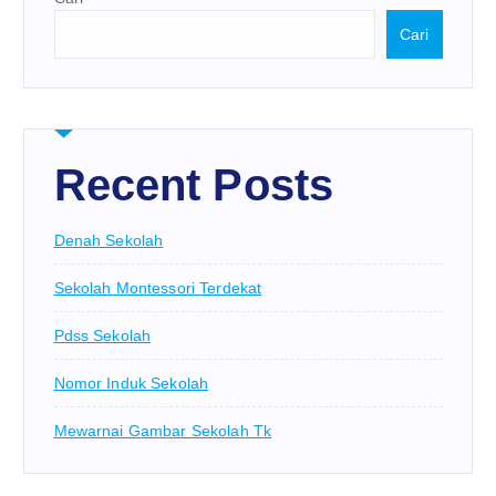
Cari
Recent Posts
Denah Sekolah
Sekolah Montessori Terdekat
Pdss Sekolah
Nomor Induk Sekolah
Mewarnai Gambar Sekolah Tk