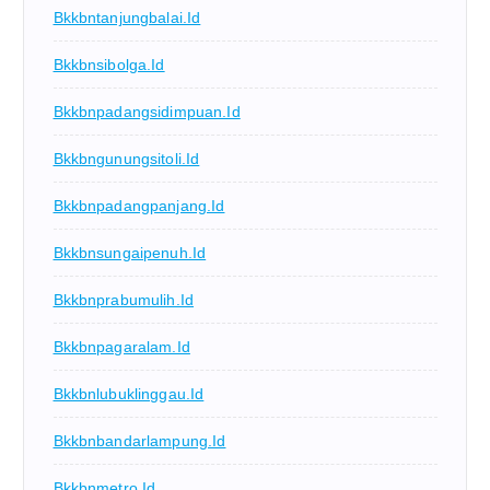
Bkkbntanjungbalai.id
Bkkbnsibolga.id
Bkkbnpadangsidimpuan.id
Bkkbngunungsitoli.id
Bkkbnpadangpanjang.id
Bkkbnsungaipenuh.id
Bkkbnprabumulih.id
Bkkbnpagaralam.id
Bkkbnlubuklinggau.id
Bkkbnbandarlampung.id
Bkkbnmetro.id