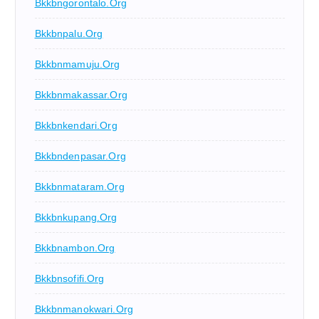
Bkkbngorontalo.org
Bkkbnpalu.org
Bkkbnmamuju.org
Bkkbnmakassar.org
Bkkbnkendari.org
Bkkbndenpasar.org
Bkkbnmataram.org
Bkkbnkupang.org
Bkkbnambon.org
Bkkbnsofifi.org
Bkkbnmanokwari.org