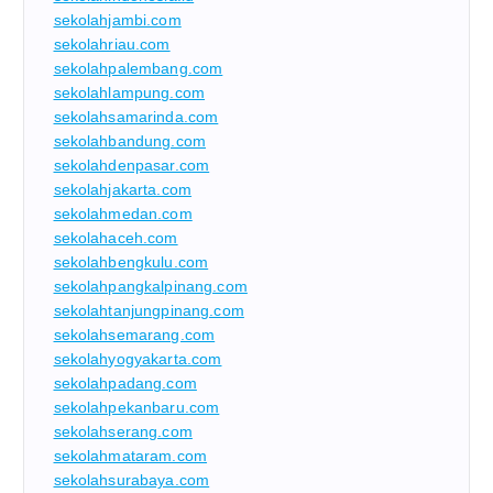
sekolahjambi.com
sekolahriau.com
sekolahpalembang.com
sekolahlampung.com
sekolahsamarinda.com
sekolahbandung.com
sekolahdenpasar.com
sekolahjakarta.com
sekolahmedan.com
sekolahaceh.com
sekolahbengkulu.com
sekolahpangkalpinang.com
sekolahtanjungpinang.com
sekolahsemarang.com
sekolahyogyakarta.com
sekolahpadang.com
sekolahpekanbaru.com
sekolahserang.com
sekolahmataram.com
sekolahsurabaya.com