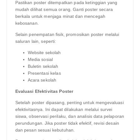
Pastikan poster ditempatkan pada ketinggian yang
mudah dilihat semua orang. Ganti poster secara
berkala untuk menjaga minat dan mencegah
kebosanan.
Selain penempatan fisik, promosikan poster melalui
saluran lain, seperti:
Website sekolah
Media sosial
Buletin sekolah
Presentasi kelas
Acara sekolah
Evaluasi Efektivitas Poster
Setelah poster dipasang, penting untuk mengevaluasi
efektivitasnya. Ini dapat dilakukan melalui survei
siswa, observasi perilaku, dan analisis data pelaporan
perundungan. Jika poster tidak efektif, revisi desain
dan pesan sesuai kebutuhan.