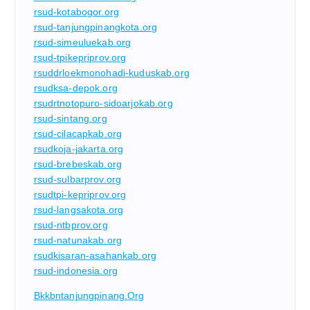
rsud-kotabogor.org
rsud-tanjungpinangkota.org
rsud-simeuluekab.org
rsud-tpikepriprov.org
rsuddrloekmonohadi-kuduskab.org
rsudksa-depok.org
rsudrtnotopuro-sidoarjokab.org
rsud-sintang.org
rsud-cilacapkab.org
rsudkoja-jakarta.org
rsud-brebeskab.org
rsud-sulbarprov.org
rsudtpi-kepriprov.org
rsud-langsakota.org
rsud-ntbprov.org
rsud-natunakab.org
rsudkisaran-asahankab.org
rsud-indonesia.org
Bkkbntanjungpinang.org