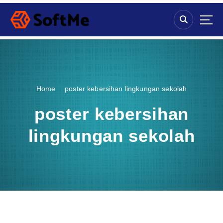
S
k
i
p
t
o
c
o
Home
poster kebersihan lingkungan sekolah
n
t
poster kebersihan
e
n
lingkungan sekolah
t