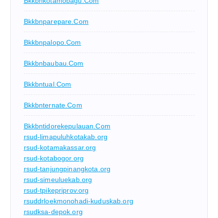
Bkkbnkotamobagu.com
Bkkbnparepare.com
Bkkbnpalopo.com
Bkkbnbaubau.com
Bkkbntual.com
Bkkbnternate.com
Bkkbntidorekepulauan.com
rsud-limapuluhkotakab.org
rsud-kotamakassar.org
rsud-kotabogor.org
rsud-tanjungpinangkota.org
rsud-simeuluekab.org
rsud-tpikepriprov.org
rsuddrloekmonohadi-kuduskab.org
rsudksa-depok.org