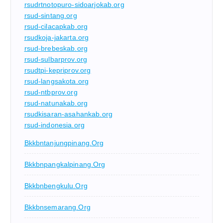
rsudrtnotopuro-sidoarjokab.org
rsud-sintang.org
rsud-cilacapkab.org
rsudkoja-jakarta.org
rsud-brebeskab.org
rsud-sulbarprov.org
rsudtpi-kepriprov.org
rsud-langsakota.org
rsud-ntbprov.org
rsud-natunakab.org
rsudkisaran-asahankab.org
rsud-indonesia.org
Bkkbntanjungpinang.org
Bkkbnpangkalpinang.org
Bkkbnbengkulu.org
Bkkbnsemarang.org