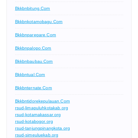
Bkkbnbitung.com
Bkkbnkotamobagu.com
Bkkbnparepare.com
Bkkbnpalopo.com
Bkkbnbaubau.com
Bkkbntual.com
Bkkbnternate.com
Bkkbntidorekepulauan.com
rsud-limapuluhkotakab.org
rsud-kotamakassar.org
rsud-kotabogor.org
rsud-tanjungpinangkota.org
rsud-simeuluekab.org