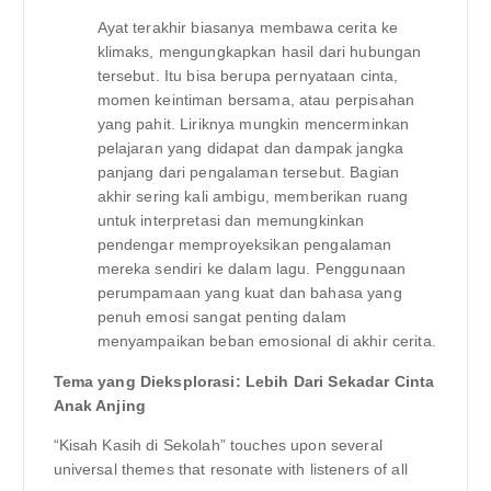
Ayat terakhir biasanya membawa cerita ke
klimaks, mengungkapkan hasil dari hubungan
tersebut. Itu bisa berupa pernyataan cinta,
momen keintiman bersama, atau perpisahan
yang pahit. Liriknya mungkin mencerminkan
pelajaran yang didapat dan dampak jangka
panjang dari pengalaman tersebut. Bagian
akhir sering kali ambigu, memberikan ruang
untuk interpretasi dan memungkinkan
pendengar memproyeksikan pengalaman
mereka sendiri ke dalam lagu. Penggunaan
perumpamaan yang kuat dan bahasa yang
penuh emosi sangat penting dalam
menyampaikan beban emosional di akhir cerita.
Tema yang Dieksplorasi: Lebih Dari Sekadar Cinta
Anak Anjing
“Kisah Kasih di Sekolah” touches upon several
universal themes that resonate with listeners of all