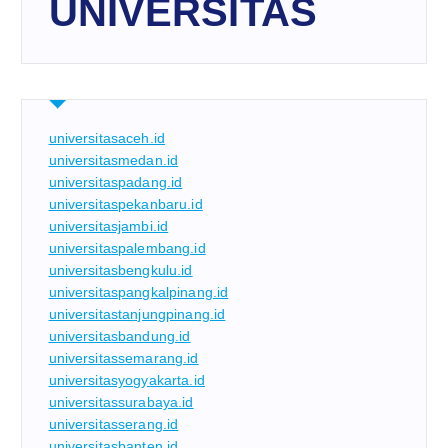
UNIVERSITAS
universitasaceh.id
universitasmedan.id
universitaspadang.id
universitaspekanbaru.id
universitasjambi.id
universitaspalembang.id
universitasbengkulu.id
universitaspangkalpinang.id
universitastanjungpinang.id
universitasbandung.id
universitassemarang.id
universitasyogyakarta.id
universitassurabaya.id
universitasserang.id
universitasbanten.id