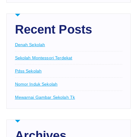
Recent Posts
Denah Sekolah
Sekolah Montessori Terdekat
Pdss Sekolah
Nomor Induk Sekolah
Mewarnai Gambar Sekolah Tk
Archives