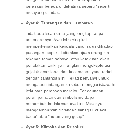
perasaan berada di dekatnya seperti “seperti
melayang di udara”.
Ayat 4: Tantangan dan Hambatan
Tidak ada kisah cinta yang lengkap tanpa
tantangannya. Ayat ini sering kali
memperkenalkan kendala yang harus dihadapi
pasangan, seperti ketidaksetujuan orang tua,
tekanan teman sebaya, atau ketakutan akan
penolakan. Liriknya mungkin mengeksplorasi
gejolak emosional dan kecemasan yang terkait
dengan tantangan ini. Tekad penyanyi untuk
mengatasi rintangan tersebut menggarisbawahi
kekuatan perasaan mereka. Penggunaan
perumpamaan dan simbolisme dapat
menambah kedalaman ayat ini. Misalnya,
menggambarkan rintangan sebagai “cuaca
badai” atau “hutan yang gelap”.
Ayat 5: Klimaks dan Resolusi