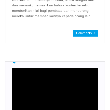
dan menarik, memastikan bahwa konten tersebut
memberikan nilai bagi pembaca dan mendorong
mereka untuk membagikannya kepada orang lain.
Comments 0