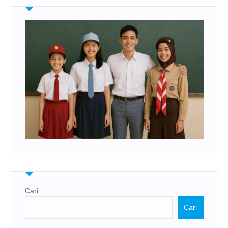
Cari
Cari