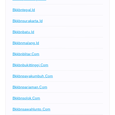
Bkkbntegal.id
Bkkbnsurakarta.id
Bkkbnbatu.id
Bkkbnmalang.id
Bkkbnblitar.com
Bkkbnbukittinggi.com
Bkkbnpayakumbuh.com
Bkkbnpariaman.com
Bkkbnsolok.com
Bkkbnsawahlunto.com