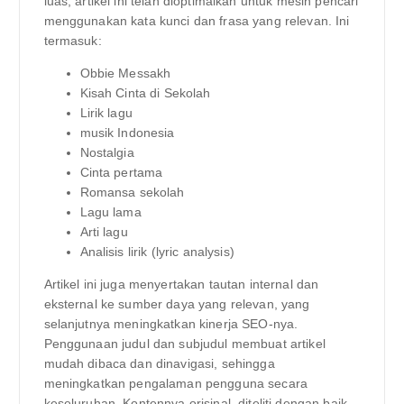
luas, artikel ini telah dioptimalkan untuk mesin pencari
menggunakan kata kunci dan frasa yang relevan. Ini
termasuk:
Obbie Messakh
Kisah Cinta di Sekolah
Lirik lagu
musik Indonesia
Nostalgia
Cinta pertama
Romansa sekolah
Lagu lama
Arti lagu
Analisis lirik (lyric analysis)
Artikel ini juga menyertakan tautan internal dan
eksternal ke sumber daya yang relevan, yang
selanjutnya meningkatkan kinerja SEO-nya.
Penggunaan judul dan subjudul membuat artikel
mudah dibaca dan dinavigasi, sehingga
meningkatkan pengalaman pengguna secara
keseluruhan. Kontennya orisinal, diteliti dengan baik,