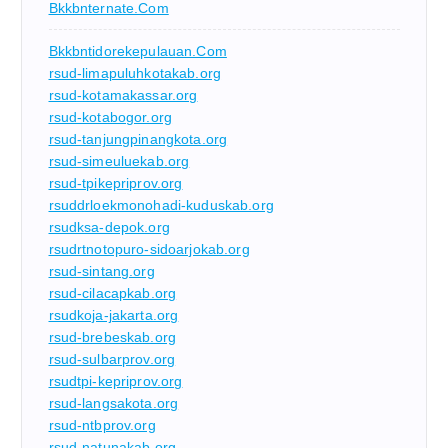
Bkkbnternate.com
Bkkbntidorekepulauan.com
rsud-limapuluhkotakab.org
rsud-kotamakassar.org
rsud-kotabogor.org
rsud-tanjungpinangkota.org
rsud-simeuluekab.org
rsud-tpikepriprov.org
rsuddrloekmonohadi-kuduskab.org
rsudksa-depok.org
rsudrtnotopuro-sidoarjokab.org
rsud-sintang.org
rsud-cilacapkab.org
rsudkoja-jakarta.org
rsud-brebeskab.org
rsud-sulbarprov.org
rsudtpi-kepriprov.org
rsud-langsakota.org
rsud-ntbprov.org
rsud-natunakab.org