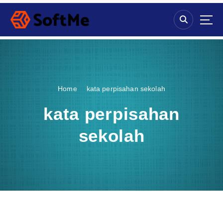
S
k
i
p
t
o
c
o
Home
kata perpisahan sekolah
n
t
kata perpisahan
e
n
sekolah
t