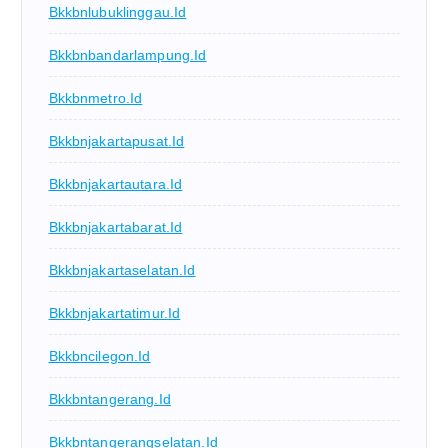
Bkkbnlubuklinggau.id
Bkkbnbandarlampung.id
Bkkbnmetro.id
Bkkbnjakartapusat.id
Bkkbnjakartautara.id
Bkkbnjakartabarat.id
Bkkbnjakartaselatan.id
Bkkbnjakartatimur.id
Bkkbncilegon.id
Bkkbntangerang.id
Bkkbntangerangselatan.id