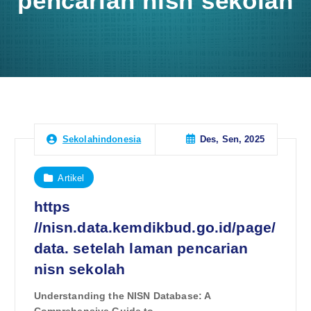
pencarian nisn sekolah
Des, Sen, 2025
Sekolahindonesia
Artikel
https
//nisn.data.kemdikbud.go.id/page/
data. setelah laman pencarian
nisn sekolah
Understanding the NISN Database: A