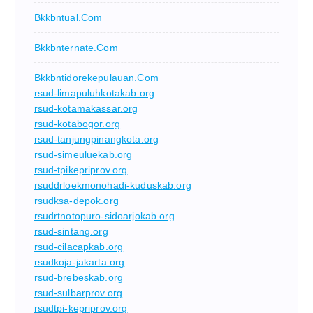
Bkkbntual.com
Bkkbnternate.com
Bkkbntidorekepulauan.com
rsud-limapuluhkotakab.org
rsud-kotamakassar.org
rsud-kotabogor.org
rsud-tanjungpinangkota.org
rsud-simeuluekab.org
rsud-tpikepriprov.org
rsuddrloekmonohadi-kuduskab.org
rsudksa-depok.org
rsudrtnotopuro-sidoarjokab.org
rsud-sintang.org
rsud-cilacapkab.org
rsudkoja-jakarta.org
rsud-brebeskab.org
rsud-sulbarprov.org
rsudtpi-kepriprov.org