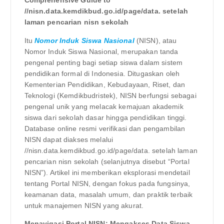
Comprehensive Guide to
//nisn.data.kemdikbud.go.id/page/data. setelah
laman pencarian nisn sekolah
Itu
Nomor Induk Siswa Nasional
(NISN), atau
Nomor Induk Siswa Nasional, merupakan tanda
pengenal penting bagi setiap siswa dalam sistem
pendidikan formal di Indonesia. Ditugaskan oleh
Kementerian Pendidikan, Kebudayaan, Riset, dan
Teknologi (Kemdikbudristek), NISN berfungsi sebagai
pengenal unik yang melacak kemajuan akademik
siswa dari sekolah dasar hingga pendidikan tinggi.
Database online resmi verifikasi dan pengambilan
NISN dapat diakses melalui
//nisn.data.kemdikbud.go.id/page/data. setelah laman
pencarian nisn sekolah (selanjutnya disebut “Portal
NISN”). Artikel ini memberikan eksplorasi mendetail
tentang Portal NISN, dengan fokus pada fungsinya,
keamanan data, masalah umum, dan praktik terbaik
untuk manajemen NISN yang akurat.
Menavigasi Portal NISN: Mengakses Data Siswa