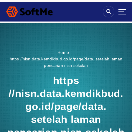
S
k
i
p
t
o
c
o
Home
n
https //nisn.data.kemdikbud.go.id/page/data. setelah laman
t
pencarian nisn sekolah
e
n
https
t
//nisn.data.kemdikbud.
go.id/page/data.
setelah laman