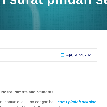
Apr, Ming, 2026
de for Parents and Students
an, namun dilakukan dengan baik
surat pindah sekolah