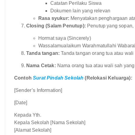
Catatan Perilaku Siswa
Dokumen lain yang relevan
Rasa syukur:
Menyatakan penghargaan atas
Closing (Salam Penutup):
Penutup yang sopan, s
Hormat saya (Sincerely)
Wassalamualaikum Warahmatullahi Wabarakat
Tanda tangan:
Tanda tangan orang tua atau wali
Nama Cetak:
Nama orang tua atau wali sah yang 
Contoh
Surat Pindah Sekolah
(Relokasi Keluarga):
[Sender’s Information]
[Date]
Kepada Yth.
Kepala Sekolah [Nama Sekolah]
[Alamat Sekolah]