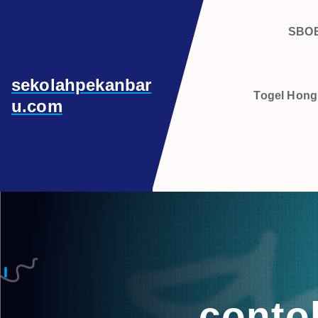
S
k
SBO
i
p
t
sekolahpekanbar
Togel Hon
o
u.com
c
o
n
t
e
n
t
conto