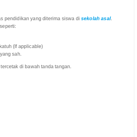
 pendidikan yang diterima siswa di
sekolah asal
.
eperti:
uh (If applicable)
 yang sah.
tercetak di bawah tanda tangan.