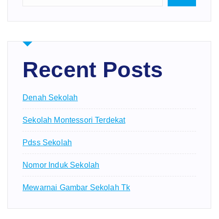
Recent Posts
Denah Sekolah
Sekolah Montessori Terdekat
Pdss Sekolah
Nomor Induk Sekolah
Mewarnai Gambar Sekolah Tk