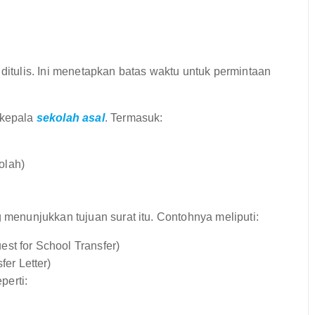
 ditulis. Ini menetapkan batas waktu untuk permintaan
 kepala
sekolah asal
. Termasuk:
olah)
 menunjukkan tujuan surat itu. Contohnya meliputi:
st for School Transfer)
er Letter)
perti: