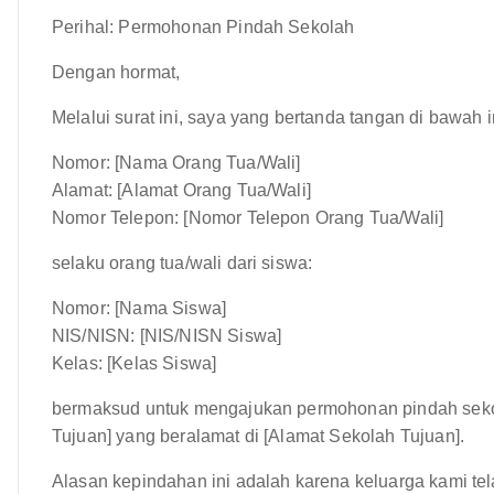
Perihal: Permohonan Pindah Sekolah
Dengan hormat,
Melalui surat ini, saya yang bertanda tangan di bawah i
Nomor: [Nama Orang Tua/Wali]
Alamat: [Alamat Orang Tua/Wali]
Nomor Telepon: [Nomor Telepon Orang Tua/Wali]
selaku orang tua/wali dari siswa:
Nomor: [Nama Siswa]
NIS/NISN: [NIS/NISN Siswa]
Kelas: [Kelas Siswa]
bermaksud untuk mengajukan permohonan pindah sekol
Tujuan] yang beralamat di [Alamat Sekolah Tujuan].
Alasan kepindahan ini adalah karena keluarga kami tel