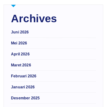
Archives
Juni 2026
Mei 2026
April 2026
Maret 2026
Februari 2026
Januari 2026
Desember 2025