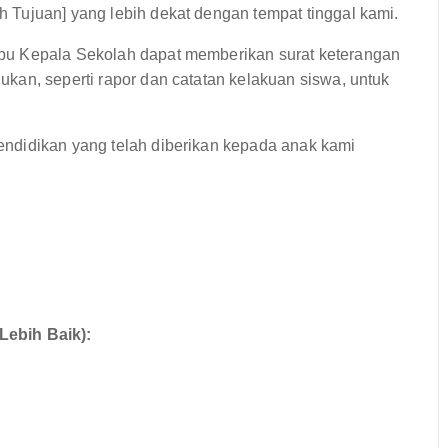
Tujuan] yang lebih dekat dengan tempat tinggal kami.
bu Kepala Sekolah dapat memberikan surat keterangan
kan, seperti rapor dan catatan kelakuan siswa, untuk
ndidikan yang telah diberikan kepada anak kami
Lebih Baik):