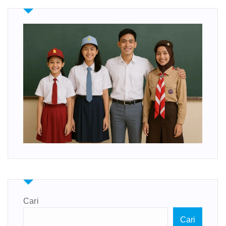
Cari
Cari