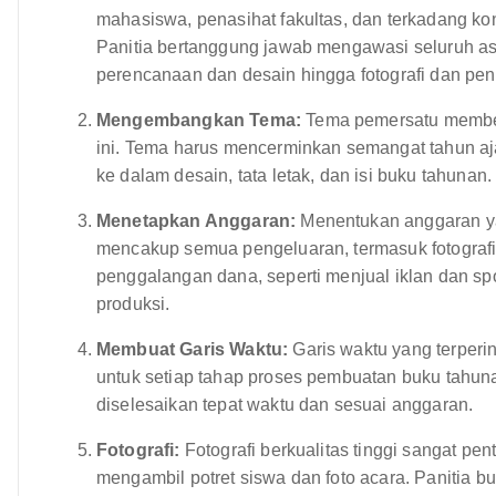
mahasiswa, penasihat fakultas, dan terkadang kon
Panitia bertanggung jawab mengawasi seluruh as
perencanaan dan desain hingga fotografi dan pe
Mengembangkan Tema:
Tema pemersatu memberi
ini. Tema harus mencerminkan semangat tahun aja
ke dalam desain, tata letak, dan isi buku tahunan.
Menetapkan Anggaran:
Menentukan anggaran yan
mencakup semua pengeluaran, termasuk fotografi
penggalangan dana, seperti menjual iklan dan s
produksi.
Membuat Garis Waktu:
Garis waktu yang terperi
untuk setiap tahap proses pembuatan buku tahun
diselesaikan tepat waktu dan sesuai anggaran.
Fotografi:
Fotografi berkualitas tinggi sangat pent
mengambil potret siswa dan foto acara. Panitia 