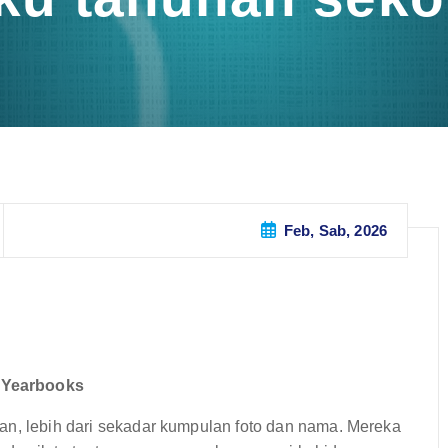
Feb, Sab, 2026
 Yearbooks
an, lebih dari sekadar kumpulan foto dan nama. Mereka