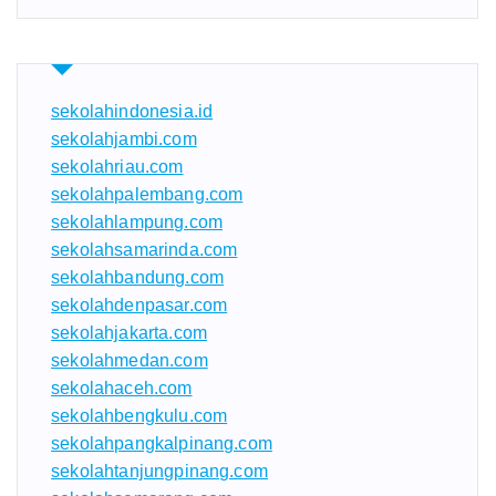
sekolahindonesia.id
sekolahjambi.com
sekolahriau.com
sekolahpalembang.com
sekolahlampung.com
sekolahsamarinda.com
sekolahbandung.com
sekolahdenpasar.com
sekolahjakarta.com
sekolahmedan.com
sekolahaceh.com
sekolahbengkulu.com
sekolahpangkalpinang.com
sekolahtanjungpinang.com