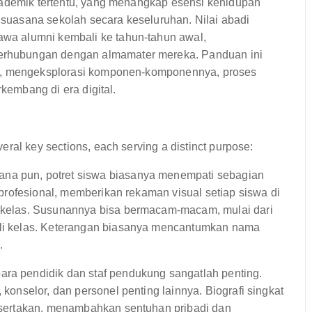
kademik tertentu, yang menangkap esensi kehidupan
n suasana sekolah secara keseluruhan. Nilai abadi
a alumni kembali ke tahun-tahun awal,
rhubungan dengan almamater mereka. Panduan ini
ah, mengeksplorasi komponen-komponennya, proses
rkembang di era digital.
ral key sections, each serving a distinct purpose:
na pun, potret siswa biasanya menempati sebagian
s profesional, memberikan rekaman visual setiap siswa di
k kelas. Susunannya bisa bermacam-macam, mulai dari
wali kelas. Keterangan biasanya mencantumkan nama
.
ara pendidik dan staf pendukung sangatlah penting.
 konselor, dan personel penting lainnya. Biografi singkat
 disertakan, menambahkan sentuhan pribadi dan