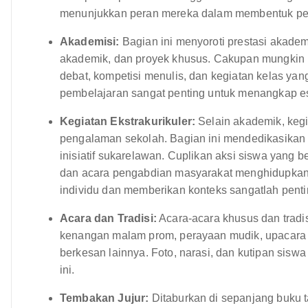
menunjukkan peran mereka dalam membentuk p
Akademisi:
Bagian ini menyoroti prestasi akadem
akademik, dan proyek khusus. Cakupan mungkin
debat, kompetisi menulis, dan kegiatan kelas yang
pembelajaran sangat penting untuk menangkap e
Kegiatan Ekstrakurikuler:
Selain akademik, kegia
pengalaman sekolah. Bagian ini mendedikasikan h
inisiatif sukarelawan. Cuplikan aksi siswa yang b
dan acara pengabdian masyarakat menghidupkan ak
individu dan memberikan konteks sangatlah penti
Acara dan Tradisi:
Acara-acara khusus dan tradis
kenangan malam prom, perayaan mudik, upacara 
berkesan lainnya. Foto, narasi, dan kutipan sis
ini.
Tembakan Jujur:
Ditaburkan di sepanjang buku