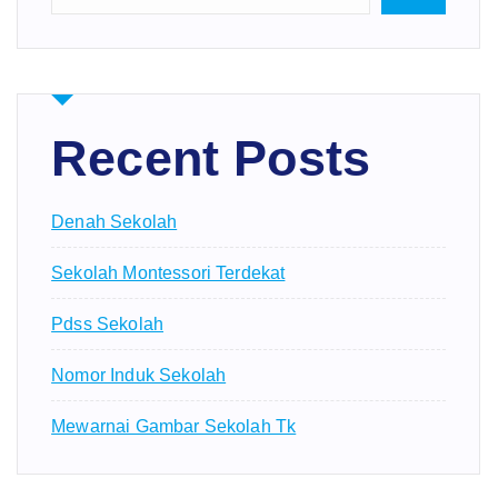
Recent Posts
Denah Sekolah
Sekolah Montessori Terdekat
Pdss Sekolah
Nomor Induk Sekolah
Mewarnai Gambar Sekolah Tk