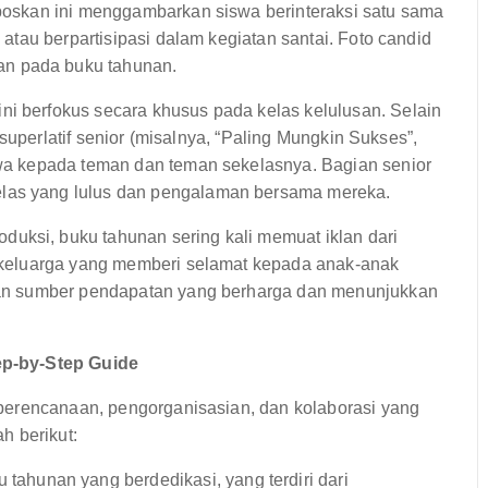
diposkan ini menggambarkan siswa berinteraksi satu sama
, atau berpartisipasi dalam kegiatan santai. Foto candid
an pada buku tahunan.
ni berfokus secara khusus pada kelas kelulusan. Selain
a, superlatif senior (misalnya, “Paling Mungkin Sukses”,
iswa kepada teman dan teman sekelasnya. Bagian senior
elas yang lulus dan pengalaman bersama mereka.
uksi, buku tahunan sering kali memuat iklan dari
an keluarga yang memberi selamat kepada anak-anak
rikan sumber pendapatan yang berharga dan menunjukkan
ep-by-Step Guide
perencanaan, pengorganisasian, dan kolaborasi yang
h berikut:
 tahunan yang berdedikasi, yang terdiri dari