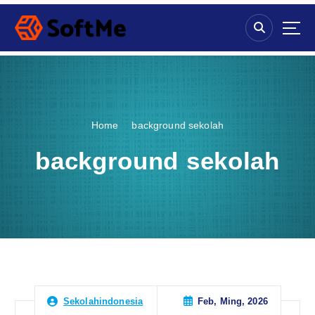
S
k
i
p
t
o
c
o
Home
background sekolah
n
t
background sekolah
e
n
t
Feb, Ming, 2026
Sekolahindonesia