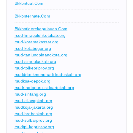
Bkkbntual.com
Bkkbnternate.com
Bkkbntidorekepulauan.com
rsud-limapuluhkotakab.org
rsud-kotamakassar.org
rsud-kotabogor.org
rsud-tanjungpinangkota.org
rsud-simeuluekab.org
rsud-tpikepriprov.org
rsuddrloekmonohadi-kuduskab.org
rsudksa-depok.org
rsudrtnotopuro-sidoarjokab.org
rsud-sintang.org
rsud-cilacapkab.org
rsudkoja-jakarta.org
rsud-brebeskab.org
rsud-sulbarprov.org
rsudtpi-kepriprov.org